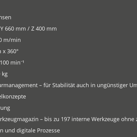
chsen
 Y 660 mm / Z 400 mm
60 m/min
n x 360°
100 min⁻¹
 kg
urmanagement – für Stabilität auch in ungünstiger 
elkonzepte
rung
kzeugmagazin – bis zu 197 interne Werkzeuge ohne z
n und digitale Prozesse