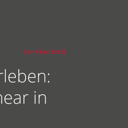
Zum Überblick
rleben:
ear in