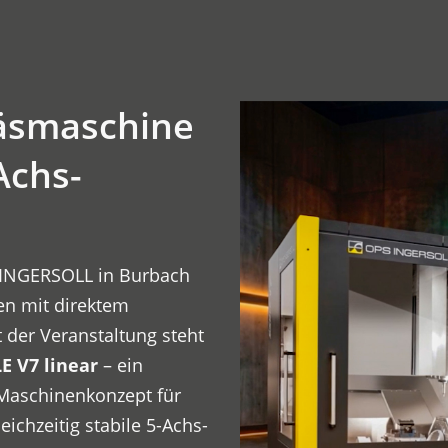
äsmaschine
Achs-
S-INGERSOLL in Burbach
n mit direktem
 der Veranstaltung steht
E V7 linear
– ein
 Maschinenkonzept für
ichzeitig stabile 5-Achs-