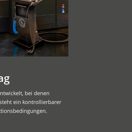
ag
ntwickelt, bei denen
teht ein kontrollierbarer
ktionsbedingungen.