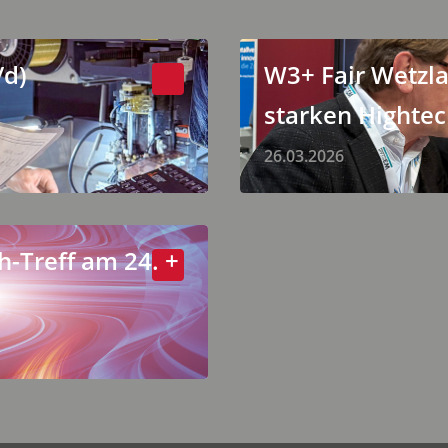
/d)
W3+ Fair Wetzlar
starken Highte
26.03.2026
h-Treff am 24. +