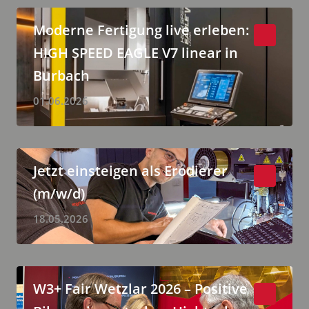
Moderne Fertigung live erleben:
HIGH SPEED EAGLE V7 linear in
Burbach
01.06.2026
Jetzt einsteigen als Erodierer
(m/w/d)
18.05.2026
W3+ Fair Wetzlar 2026 – Positive