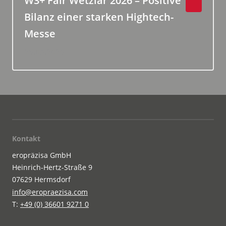
W3+ Fair Wetzlar 2026 – Positive
Bilanz einer starken Hightech-
Messe
26.03.2026
Kontakt
eropräzisa GmbH
Heinrich-Hertz-Straße 9
07629 Hermsdorf
info@eropraezisa.com
T:
+49 (0) 36601 9271 0